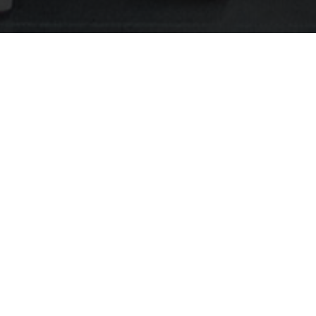
30.01.2026
Demnächst verfügba
– dein kompletter 
im Studio
Wenn alles nach Plan läuft, geht unsere ne
Mitte Februar an den Start. Damit habt ihr im