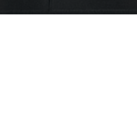
r: JetMix Anlage
Versorgungs-Spot
ue JetMix Getränke- und Snackanlage
 Studio eine zentrale Anlaufstelle für